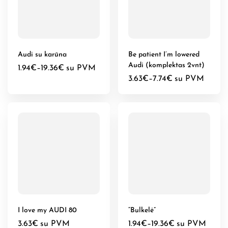
Audi su karūna
Be patient I’m lowered
Audi (komplektas 2vnt)
1.94
€
–
19.36
€
su PVM
3.63
€
–
7.74
€
su PVM
I love my AUDI 80
“Bulkelė”
3.63
€
su PVM
1.94
€
–
19.36
€
su PVM