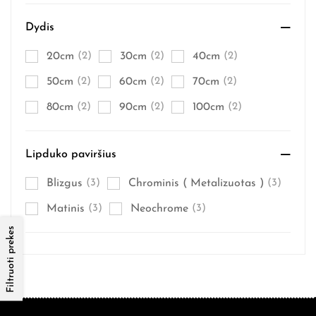
Dydis
20cm
(2)
30cm
(2)
40cm
(2)
50cm
(2)
60cm
(2)
70cm
(2)
80cm
(2)
90cm
(2)
100cm
(2)
Lipduko paviršius
Blizgus
(3)
Chrominis ( Metalizuotas )
(3)
Matinis
(3)
Neochrome
(3)
Filtruoti prekes