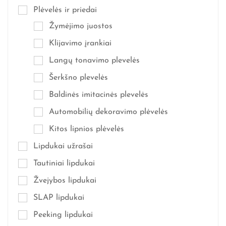
Plėvelės ir priedai
Žymėjimo juostos
Klijavimo įrankiai
Langų tonavimo plevelės
Šerkšno plevelės
Baldinės imitacinės plevelės
Automobilių dekoravimo plėvelės
Kitos lipnios plėvelės
Lipdukai užrašai
Tautiniai lipdukai
Žvejybos lipdukai
SLAP lipdukai
Peeking lipdukai