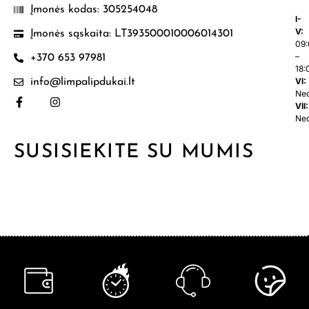
Įmonės kodas: 305254048
I-
V:
Įmonės sąskaita: LT393500010006014301
09
–
+370 653 97981
18:
VI:
info@limpalipdukai.lt
Ne
VII:
Ne
SUSISIEKITE SU MUMIS