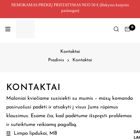
NEMOKAMAS PREKIŲ PRISTATYMAS NUO 50 € (Išskyrus kurjerio
paslaugas)
0
Kontaktai
Pradinis
Kontaktai
KONTAKTAI
Maloniai kviečiame susisiekti su mumis – mūsų komanda
pasiruošusi padėti ir atsakyti į visus Jums rūpimus
klausimus. Esame čia, kad padėtume išspręsti problemas
ir suteiktume reikiamą pagalbą.
DA
Limpa lipdukai, MB
LA