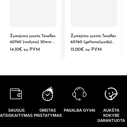
Žymėjimo juosta Tesaflex
Žymėjimo juosta Tesaflex
60760 (mėlyna) 50mm x
60760 (geltona/juoda)
33m
50mm x 33m
14.10
€
su PVM
15.00
€
su PVM
SAUGUS
GREITAS
PAGALBA GYVAI
AUKŠTA
ATSISKAITYMAS
PRISTATYMAS
KOKYBĖ
GARANTUOTA