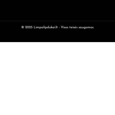
© 2025 Limpalipdukai.lt - Visos teisės saugomos.