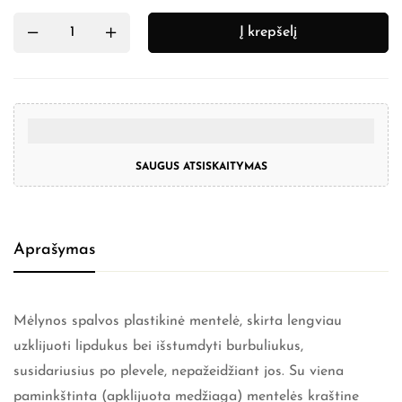
Į krepšelį
SAUGUS ATSISKAITYMAS
Aprašymas
Mėlynos spalvos plastikinė mentelė, skirta lengviau
uzklijuoti lipdukus bei išstumdyti burbuliukus,
susidariusius po plevele, nepažeidžiant jos. Su viena
paminkštinta (apklijuota medžiaga) mentelės kraštine