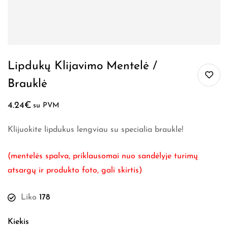
Lipdukų Klijavimo Mentelė /
Brauklė
4.24
€
su PVM
Klijuokite lipdukus lengviau su specialia braukle!
(mentelės spalva, priklausomai nuo sandėlyje turimų
atsargų ir produkto foto, gali skirtis)
Liko
178
Kiekis