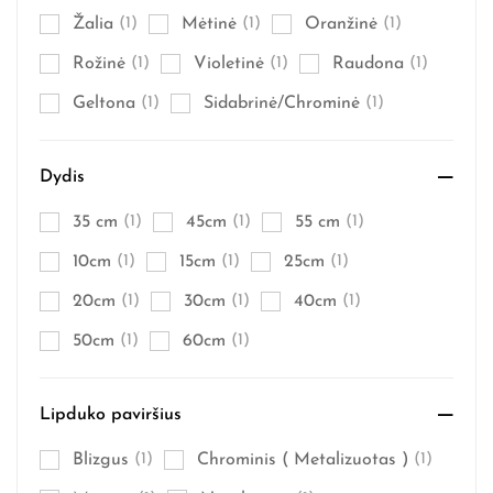
Žalia
(1)
Mėtinė
(1)
Oranžinė
(1)
Rožinė
(1)
Violetinė
(1)
Raudona
(1)
Geltona
(1)
Sidabrinė/Chrominė
(1)
Dydis
35 cm
(1)
45cm
(1)
55 cm
(1)
10cm
(1)
15cm
(1)
25cm
(1)
20cm
(1)
30cm
(1)
40cm
(1)
50cm
(1)
60cm
(1)
Lipduko paviršius
Blizgus
(1)
Chrominis ( Metalizuotas )
(1)