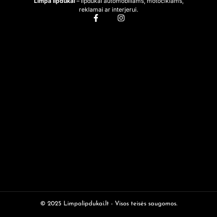
Limpa lipdukai
– lipdukai automobiliams, motociklams,
reklamai ar interjerui.
© 2025 Limpalipdukai.lt - Visos teisės saugomos.