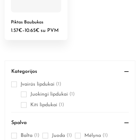
Piktas Baubukas
1.57
€
–
10.65
€
su PVM
Kategorijos
Įvairūs lipdukai
(1)
Juokingi lipdukai
(1)
Kiti lipdukai
(1)
Spalva
Balta
(1)
Juoda
(1)
Mėlyna
(1)