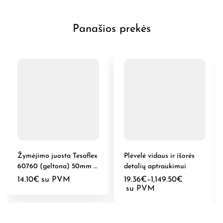
Panašios prekės
Žymėjimo juosta Tesaflex
Plėvelė vidaus ir išorės
60760 (geltona) 50mm x
detalių aptraukimui
33m
14.10
€
su PVM
19.36
€
–
1,149.50
€
su PVM