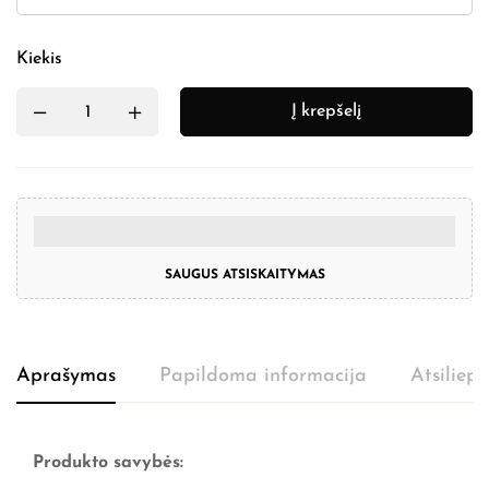
Kiekis
Į krepšelį
SAUGUS ATSISKAITYMAS
Aprašymas
Papildoma informacija
Atsiliep
Produkto savybės: