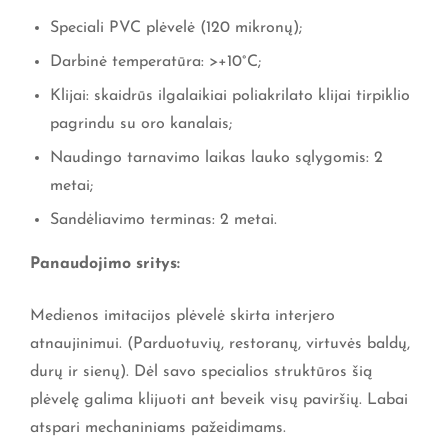
Speciali PVC plėvelė (120 mikronų);
Darbinė temperatūra: >+10°C;
Klijai: skaidrūs ilgalaikiai poliakrilato klijai tirpiklio
pagrindu su oro kanalais;
Naudingo tarnavimo laikas lauko sąlygomis: 2
metai;
Sandėliavimo terminas: 2 metai.
Panaudojimo sritys:
Medienos imitacijos plėvelė skirta interjero
atnaujinimui. (Parduotuvių, restoranų, virtuvės baldų,
durų ir sienų). Dėl savo specialios struktūros šią
plėvelę galima klijuoti ant beveik visų paviršių. Labai
atspari mechaniniams pažeidimams.