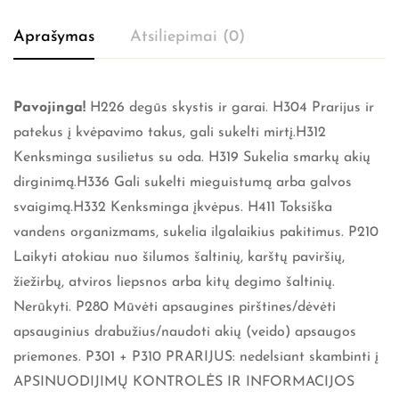
Aprašymas
Atsiliepimai (0)
Pavojinga!
H226 degūs skystis ir garai. H304 Prarijus ir
patekus į kvėpavimo takus, gali sukelti mirtį.H312
Kenksminga susilietus su oda. H319 Sukelia smarkų akių
dirginimą.H336 Gali sukelti mieguistumą arba galvos
svaigimą.H332 Kenksminga įkvėpus. H411 Toksiška
vandens organizmams, sukelia ilgalaikius pakitimus. P210
Laikyti atokiau nuo šilumos šaltinių, karštų paviršių,
žiežirbų, atviros liepsnos arba kitų degimo šaltinių.
Nerūkyti. P280 Mūvėti apsaugines pirštines/dėvėti
apsauginius drabužius/naudoti akių (veido) apsaugos
priemones. P301 + P310 PRARIJUS: nedelsiant skambinti į
APSINUODIJIMŲ KONTROLĖS IR INFORMACIJOS