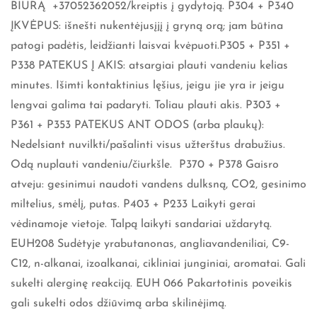
BIURĄ +37052362052/kreiptis į gydytoją. P304 + P340
ĮKVĖPUS: išnešti nukentėjusįjį į gryną orą; jam būtina
patogi padėtis, leidžianti laisvai kvėpuoti.P305 + P351 +
P338 PATEKUS Į AKIS: atsargiai plauti vandeniu kelias
minutes. Išimti kontaktinius lęšius, jeigu jie yra ir jeigu
lengvai galima tai padaryti. Toliau plauti akis. P303 +
P361 + P353 PATEKUS ANT ODOS (arba plaukų):
Nedelsiant nuvilkti/pašalinti visus užterštus drabužius.
Odą nuplauti vandeniu/čiurkšle. P370 + P378 Gaisro
atveju: gesinimui naudoti vandens dulksną, CO2, gesinimo
miltelius, smėlį, putas. P403 + P233 Laikyti gerai
vėdinamoje vietoje. Talpą laikyti sandariai uždarytą.
EUH208 Sudėtyje yrabutanonas, angliavandeniliai, C9-
C12, n-alkanai, izoalkanai, cikliniai junginiai, aromatai. Gali
sukelti alerginę reakciją. EUH 066 Pakartotinis poveikis
gali sukelti odos džiūvimą arba skilinėjimą.