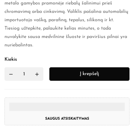
metalo gamybos pramonėje riebalų šalinimui prieš
chromavimą arba cinkavimą. Valiklis pašalina automobilių
importuotojo vašką, parafiną, tepalus, silikoną ir kt.
Tiesiog užtepkite, palaukite kelias minutes, o tada
nuvalykite sausa medvilnine šluoste ir paviršius pilnai yra
nuriebalintas.
Kiekis
Į krepšelį
SAUGUS ATSISKAITYMAS