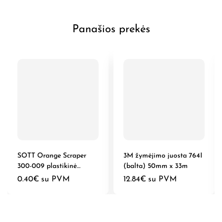
Panašios prekės
SOTT Orange Scraper
3M žymėjimo juosta 764I
300-009 plastikinė
(balta) 50mm x 33m
geležtė, 4cm
0.40
€
su PVM
12.84
€
su PVM