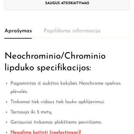
SAUGUS ATSISKAITYMAS
Aprašymas
Papildoma informacija
Neochrominio/Chrominio
lipduko specifikacijos:
Pagamintas iš aukštos kokybės Neochrome spalvos
plėvelės.
Tinkamai tiek vidaus tiek lauko apklijavimui.
Tarnauja iki 5 metų.
Geriausiai tinkamas plokštiems paviršiams.
Negalima kaitinti (neelastingas)!