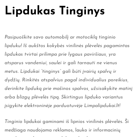
Lipdukas Tinginys
Pasipuoškite savo automobilį ar motociklą tinginio
lipduku
! Iš aukštos kokybės vinilinės plėvelės pagamintas
lipdukas tvirtai prilimpa prie lygaus paviršiaus, yra
atsparus vandeniui, saulei ir gali tarnauti ne vienus
metus. Lipdukai ”tinginys” gali būti įvairių spalvų ir
dydžių. Rinkitės atspalvius pagal individualius poreikius,
derinkite lipduką prie mašinos spalvos, užsisakykite matinį
arba blizgų plėvelės tipą. Skirtingus lipduko variantus
įsigykite elektroninėje parduotuvėje Limpalipdukai.lt
!
Tinginio
lipdukai gaminami iš lipnios vinilinės plėvelės. Ši
medžiaga naudojama reklamos, lauko ir informacinių