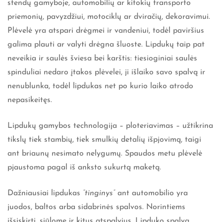
stendų gamyboje, automobilių ar kitokių transporto
priemonių, pavyzdžiui, motociklų ar dviračių, dekoravimui.
Plėvelė yra atspari drėgmei ir vandeniui, todėl paviršius
galima plauti ar valyti drėgna šluoste. Lipdukų taip pat
neveikia ir saulės šviesa bei karštis: tiesioginiai saulės
spinduliai nedaro įtakos plėvelei, ji išlaiko savo spalvą ir
nenublunka, todėl lipdukas net po kurio laiko atrodo
nepasikeitęs.
Lipdukų gamybos technologija – ploteriavimas – užtikrina
tikslų tiek stambių, tiek smulkių detalių išpjovimą, taigi
ant briaunų nesimato nelygumų. Spaudos metu plėvelė
pjaustoma pagal iš anksto sukurtą maketą.
Dažniausiai lipdukas
”tinginys”
ant automobilio yra
juodos, baltos arba sidabrinės spalvos. Norintiems
išsiskirti, siūlome ir kitus atspalvius. Lipduko spalvą