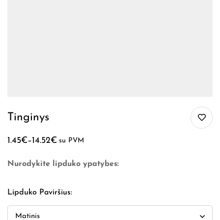
Tinginys
1.45
€
–
14.52
€
su PVM
Nurodykite lipduko ypatybes:
Lipduko Paviršius
: