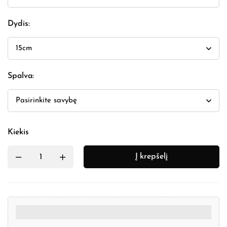
Dydis
:
Spalva
:
Kiekis
Į krepšelį