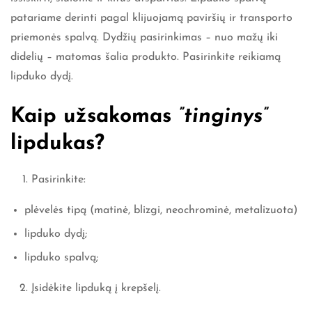
patariame derinti pagal klijuojamą paviršių ir transporto
priemonės spalvą. Dydžių pasirinkimas – nuo mažų iki
didelių – matomas šalia produkto. Pasirinkite reikiamą
lipduko dydį.
Kaip užsakomas
”tinginys”
lipdukas?
Pasirinkite:
plėvelės tipą (matinė, blizgi, neochrominė, metalizuota)
lipduko dydį;
lipduko spalvą;
Įsidėkite lipduką į krepšelį.