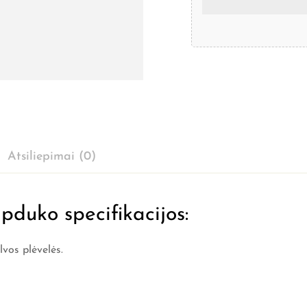
Atsiliepimai (0)
duko specifikacijos:
vos plėvelės.