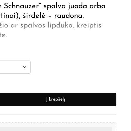
e Schnauzer” spalva juoda arba
tinai), širdelė – raudona.
io ar spalvos lipduko, kreiptis
e.
Į krepšelį