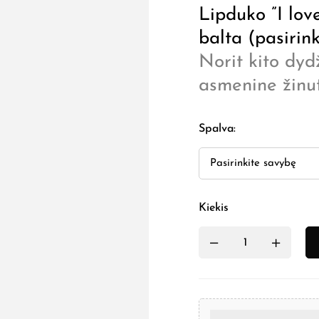
Lipduko ”I lov
balta (pasirink
Norit kito dydž
asmenine žinut
Spalva
:
Kiekis