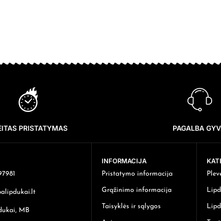
EITAS PRISTATYMAS
PAGALBA GYV
INFORMACIJA
KAT
97981
Pristatymo informacija
Plev
Grąžinimo informacija
Lipd
lipdukai.lt
Taisyklės ir sąlygos
Lipd
dukai, MB