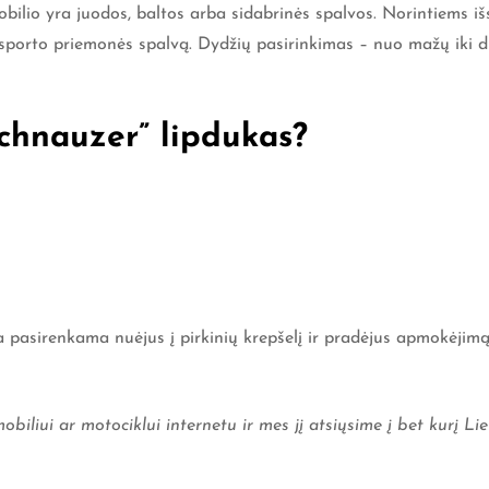
ilio yra juodos, baltos arba sidabrinės spalvos. Norintiems išsi
nsporto priemonės spalvą. Dydžių pasirinkimas – nuo mažų iki d
chnauzer” lipdukas?
asirenkama nuėjus į pirkinių krepšelį ir pradėjus apmokėjimą. 
obiliui ar motociklui internetu ir mes jį atsiųsime į bet kurį 