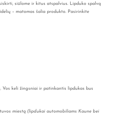
skirti, siūlome ir kitus atspalvius. Lipduko spalvą
idelių – matomas šalia produkto. Pasirinkite
Vos keli žingsniai ir patinkantis lipdukas bus
Lietuvos miestą (lipdukai automobiliams Kaune bei