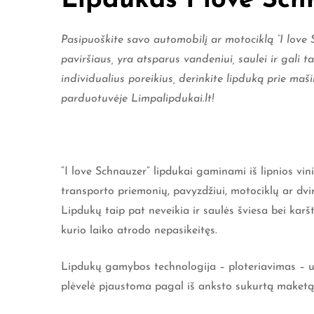
Lipdukas I love Schn
Pasipuoškite savo automobilį ar motociklą “I love
paviršiaus, yra atsparus vandeniui, saulei ir gali t
individualius poreikius, derinkite lipduką prie maši
parduotuvėje Limpalipdukai.lt
!
“I love Schnauzer” lipdukai gaminami iš lipnios vi
transporto priemonių, pavyzdžiui, motociklų ar dvir
Lipdukų taip pat neveikia ir saulės šviesa bei karšt
kurio laiko atrodo nepasikeitęs.
Lipdukų gamybos technologija – ploteriavimas – už
plėvelė pjaustoma pagal iš anksto sukurtą maketą