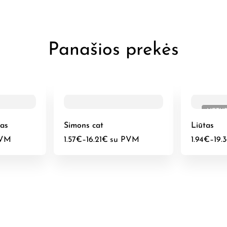
Panašios prekės
NETU
kas
Simons cat
Liūtas
PVM
1.57
€
–
16.21
€
su PVM
1.94
€
–
19.