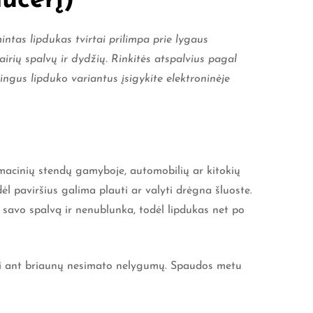
ucerį)
intas lipdukas tvirtai prilimpa prie lygaus
vairių spalvų ir dydžių. Rinkitės atspalvius pagal
tingus lipduko variantus įsigykite elektroninėje
ormacinių stendų gamyboje, automobilių ar kitokių
ėl paviršius galima plauti ar valyti drėgna šluoste.
iko savo spalvą ir nenublunka, todėl lipdukas net po
aigi ant briaunų nesimato nelygumų. Spaudos metu