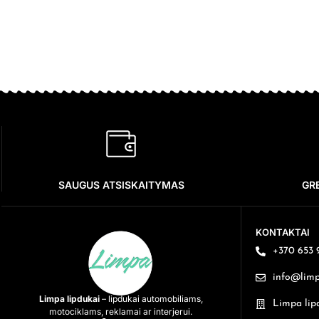
SAUGUS ATSISKAITYMAS
GR
KONTAKTAI
+370 653 
info@limpa
Limpa lipdukai
– lipdukai automobiliams,
Limpa lip
motociklams, reklamai ar interjerui.