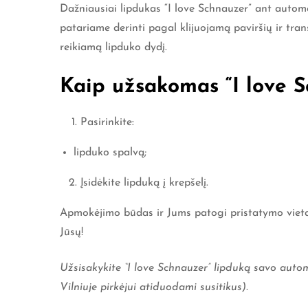
Dažniausiai lipdukas “I love Schnauzer” ant automob
patariame derinti pagal klijuojamą paviršių ir tra
reikiamą lipduko dydį.
Kaip užsakomas “I love S
Pasirinkite:
lipduko spalvą;
Įsidėkite lipduką į krepšelį.
Apmokėjimo būdas ir Jums patogi pristatymo vieta p
Jūsų!
Užsisakykite “I love Schnauzer” lipduką savo autom
Vilniuje pirkėjui atiduodami susitikus).