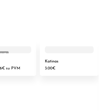
RIME
Katinas
36
€
su PVM
3.00
€
Mo
0.