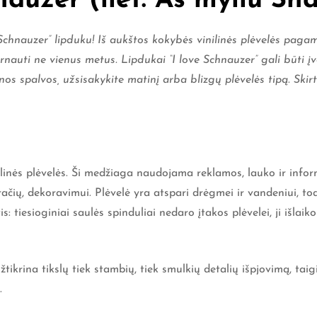
auzer (liet. Aš myliu Šna
 Schnauzer” lipduku
! Iš aukštos kokybės vinilinės plėvelės pagam
arnauti ne vienus metus. Lipdukai “I love Schnauzer” gali būti į
nos spalvos, užsisakykite matinį arba blizgų plėvelės tipą. Skir
nilinės plėvelės. Ši medžiaga naudojama reklamos, lauko ir inf
ačių, dekoravimui. Plėvelė yra atspari drėgmei ir vandeniui, tod
is: tiesioginiai saulės spinduliai nedaro įtakos plėvelei, ji išla
tikrina tikslų tiek stambių, tiek smulkių detalių išpjovimą, t
.