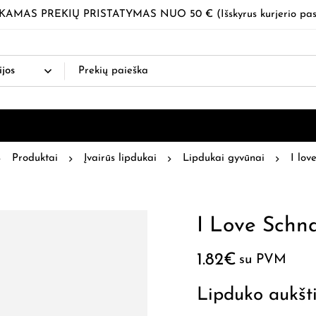
MAS PREKIŲ PRISTATYMAS NUO 50 € (Išskyrus kurjerio pas
Produktai
Įvairūs lipdukai
Lipdukai gyvūnai
I lov
I Love Schn
1.82
€
su PVM
Lipduko aukšt