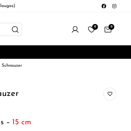
laugas)
0
0
e Schnauzer
auzer
is –
15 cm