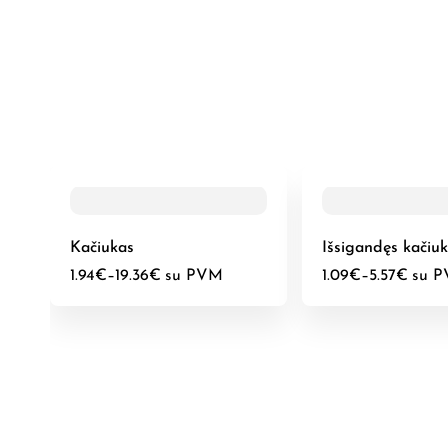
Kačiukas
Išsigandęs kačiu
1.94
€
–
19.36
€
su PVM
1.09
€
–
5.57
€
su 