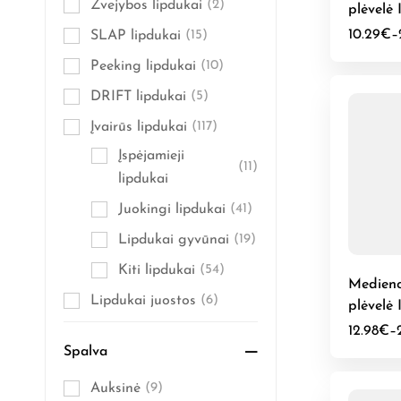
Žvejybos lipdukai
(2)
plėvelė 
prancūz
10.29
€
–
SLAP lipdukai
(15)
Peeking lipdukai
(10)
DRIFT lipdukai
(5)
Įvairūs lipdukai
(117)
Įspėjamieji
(11)
lipdukai
Juokingi lipdukai
(41)
Lipdukai gyvūnai
(19)
Kiti lipdukai
(54)
Medieno
Lipdukai juostos
(6)
plėvelė 
riešutas
12.98
€
–
Spalva
Auksinė
(9)