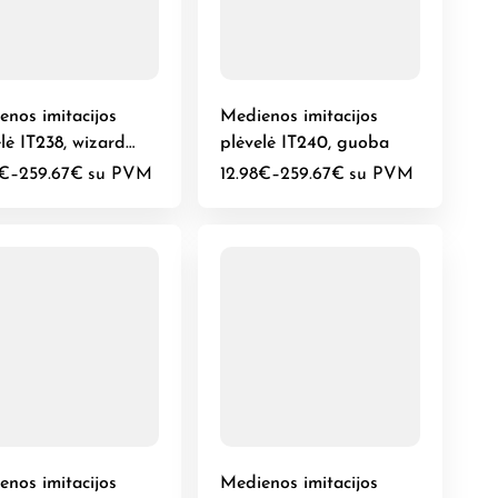
enos imitacijos
Medienos imitacijos
lė IT238, wizard
plėvelė IT240, guoba
n
€
–
259.67
€
su PVM
12.98
€
–
259.67
€
su PVM
enos imitacijos
Medienos imitacijos