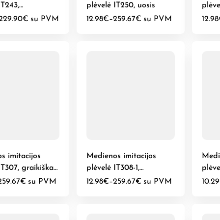
IT243,
plėvelė IT250, uosis
plėve
iškas ąžuolas
riešu
229.90
€
su PVM
12.98
€
–
259.67
€
su PVM
12.98
s imitacijos
Medienos imitacijos
Medi
IT307, graikiškas
plėvelė IT308-1,
plėve
graikiškas riešutas
259.67
€
su PVM
12.98
€
–
259.67
€
su PVM
10.29