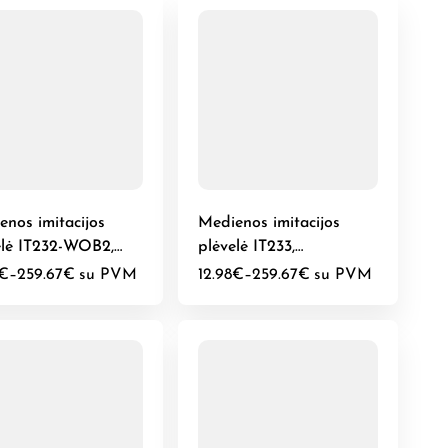
enos imitacijos
Medienos imitacijos
elė IT232-WOB2,
plėvelė IT233,
las
antikvarinis medis
€
–
259.67
€
su PVM
12.98
€
–
259.67
€
su PVM