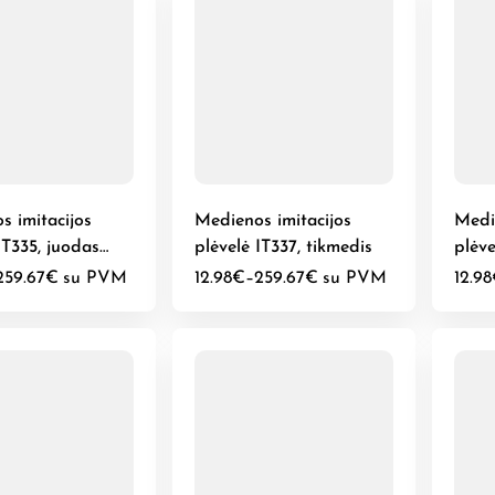
s imitacijos
Medienos imitacijos
Medi
IT335, juodas
plėvelė IT337, tikmedis
plėve
259.67
€
su PVM
12.98
€
–
259.67
€
su PVM
12.98