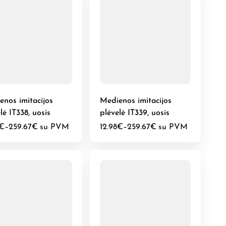
enos imitacijos
Medienos imitacijos
lė IT338, uosis
plėvelė IT339, uosis
€
–
259.67
€
su PVM
12.98
€
–
259.67
€
su PVM