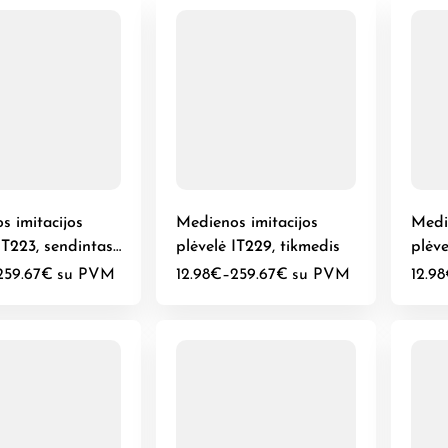
s imitacijos
Medienos imitacijos
Medi
IT223, sendintas
plėvelė IT229, tikmedis
plėv
Ąžuo
259.67
€
su PVM
12.98
€
–
259.67
€
su PVM
12.98