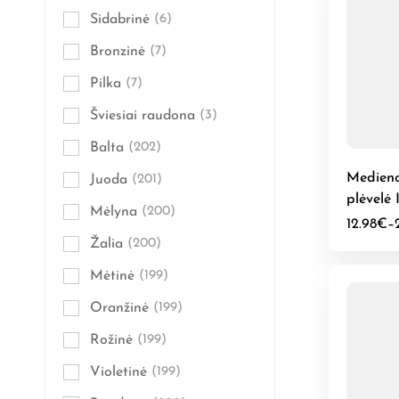
Sidabrinė
(6)
Bronzinė
(7)
Pilka
(7)
Šviesiai raudona
(3)
Balta
(202)
Medieno
Juoda
(201)
plėvelė 
Mėlyna
(200)
medis
12.98
€
–
Žalia
(200)
Mėtinė
(199)
Oranžinė
(199)
Rožinė
(199)
Violetinė
(199)