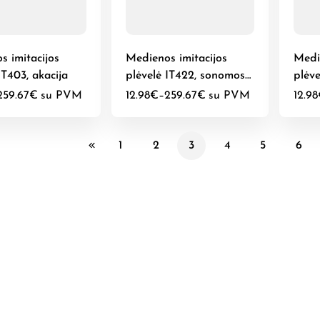
s imitacijos
Medienos imitacijos
Medi
IT403, akacija
plėvelė IT422, sonomos
plėve
ąžuolas
maum
259.67
€
su PVM
12.98
€
–
259.67
€
su PVM
12.98
1
2
3
4
5
6