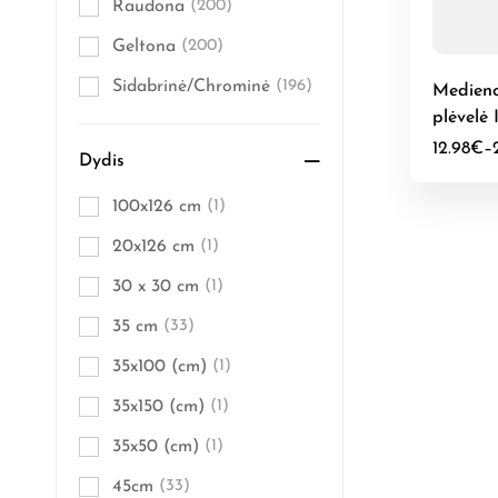
Raudona
(200)
Geltona
(200)
Sidabrinė/Chrominė
(196)
Medieno
plėvelė 
12.98
€
–
Dydis
100x126 cm
(1)
20x126 cm
(1)
30 x 30 cm
(1)
35 cm
(33)
35x100 (cm)
(1)
35x150 (cm)
(1)
35x50 (cm)
(1)
45cm
(33)