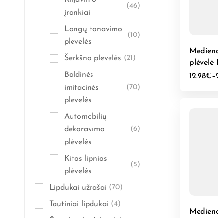
Klijavimo
(46)
įrankiai
Langų tonavimo
(10)
plevelės
Medieno
Šerkšno plevelės
(21)
plėvelė
Antikvar
Baldinės
12.98
€
–
imitacinės
(70)
plevelės
Automobilių
dekoravimo
(6)
plėvelės
Kitos lipnios
(5)
plėvelės
Lipdukai užrašai
(70)
Tautiniai lipdukai
(4)
Medieno