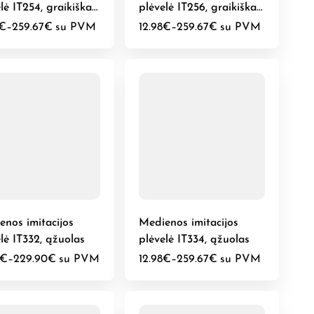
lė IT254, graikiškas
plėvelė IT256, graikiškas
tas
riešutas
€
–
259.67
€
su PVM
12.98
€
–
259.67
€
su PVM
enos imitacijos
Medienos imitacijos
lė IT332, ąžuolas
plėvelė IT334, ąžuolas
€
–
229.90
€
su PVM
12.98
€
–
259.67
€
su PVM