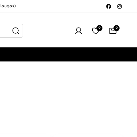
laugas)
0
0