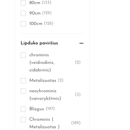
80cm
(133)
90cm
(129)
100cm
(128)
Lipduko paviršius
chrominis
(veidrodinis,
(2)
sidabrinis)
Metalizuotas
(2)
neochrominis
(3)
(vaivorykštinis)
Blizgus
(197)
Chrominis (
(189)
Metalizuotas )