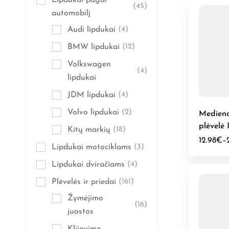
Lipdukai pagal
(45)
automobilį
Audi lipdukai
(4)
BMW lipdukai
(12)
Volkswagen
(4)
lipdukai
JDM lipdukai
(4)
Volvo lipdukai
(2)
Medieno
plėvelė 
Kitų markių
(18)
medis
12.98
€
–
Lipdukai motociklams
(3)
Lipdukai dviračiams
(4)
Plėvelės ir priedai
(161)
Žymėjimo
(16)
juostos