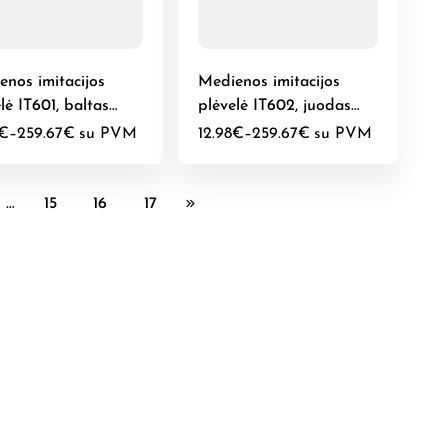
enos imitacijos
Medienos imitacijos
lė IT601, baltas
plėvelė IT602, juodas
edis
maumedis
€
–
259.67
€
su PVM
12.98
€
–
259.67
€
su PVM
…
15
16
17