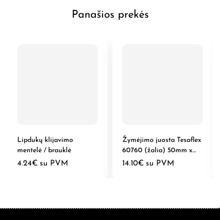
Panašios prekės
Lipdukų klijavimo
Žymėjimo juosta Tesaflex
mentelė / brauklė
60760 (žalia) 50mm x
33m
4.24
€
su PVM
14.10
€
su PVM