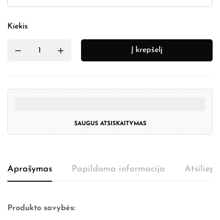
Kiekis
Į krepšelį
SAUGUS ATSISKAITYMAS
Aprašymas
Papildoma informacija
Atsiliep
Produkto savybės: