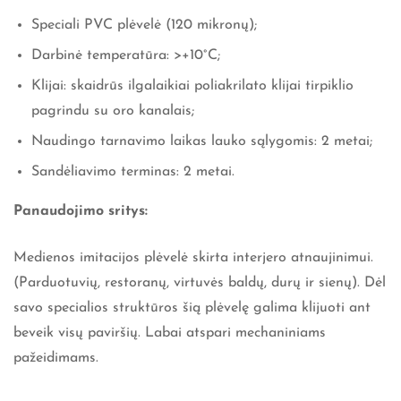
Speciali PVC plėvelė (120 mikronų);
Darbinė temperatūra: >+10°C;
Klijai: skaidrūs ilgalaikiai poliakrilato klijai tirpiklio
pagrindu su oro kanalais;
Naudingo tarnavimo laikas lauko sąlygomis: 2 metai;
Sandėliavimo terminas: 2 metai.
Panaudojimo sritys:
Medienos imitacijos plėvelė skirta interjero atnaujinimui.
(Parduotuvių, restoranų, virtuvės baldų, durų ir sienų). Dėl
savo specialios struktūros šią plėvelę galima klijuoti ant
beveik visų paviršių. Labai atspari mechaniniams
pažeidimams.