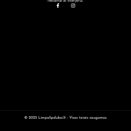
reklamai ar interjerui.
© 2025 Limpalipdukai.lt - Visos teisės saugomos.