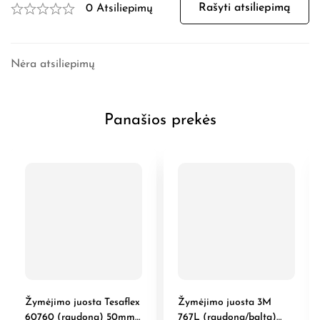
Rašyti atsiliepimą
0 Atsiliepimų
Nėra atsiliepimų
Panašios prekės
Žymėjimo juosta Tesaflex
Žymėjimo juosta 3M
60760 (raudona) 50mm
767L (raudona/balta)