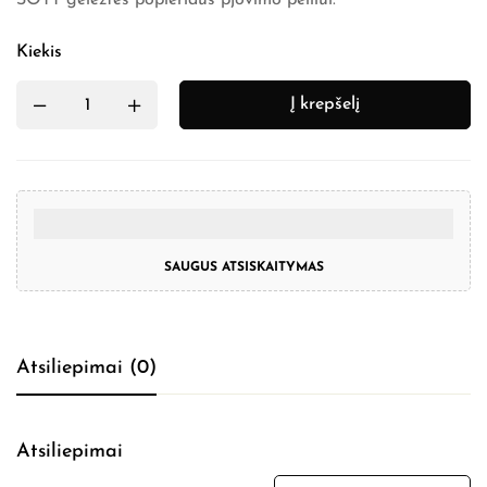
SOTT geležtės popieriaus pjovimo peiliui.
Kiekis
Į krepšelį
SAUGUS ATSISKAITYMAS
Atsiliepimai (0)
Atsiliepimai